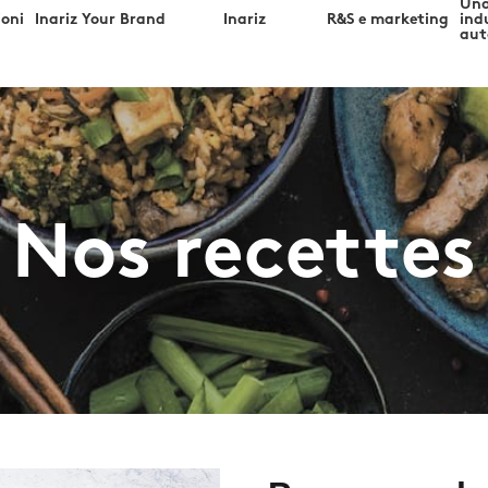
Una
ioni
Inariz Your Brand
Inariz
R&S e marketing
ind
aut
Nos recettes