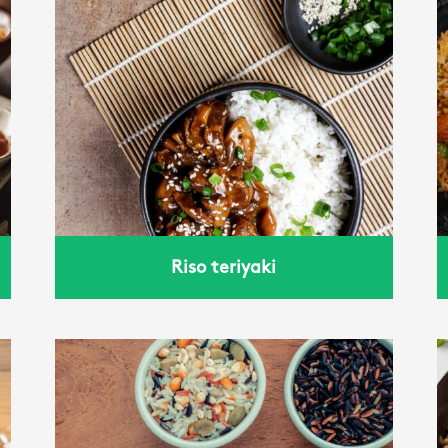
riso fritto
Riso teriyaki