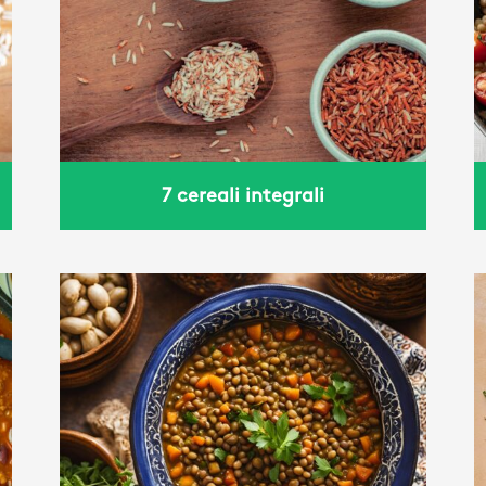
Grano con pomodoro e
basilico
7 cereali integrali
e
Power bowl