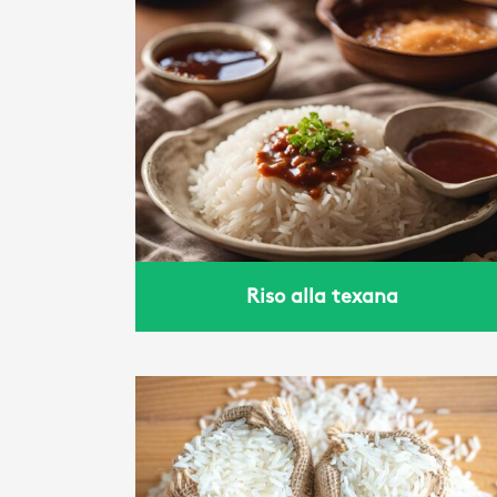
xana
Riso teriyaki
Riso alla texana