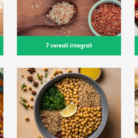
basilico
7 cereali integrali
Bessara