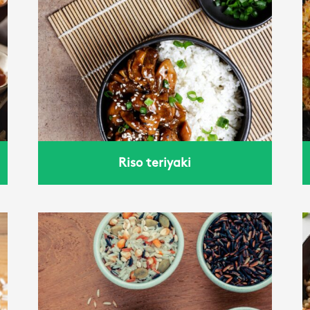
riso fritto
Riso teriyaki
Grano con pomodoro e