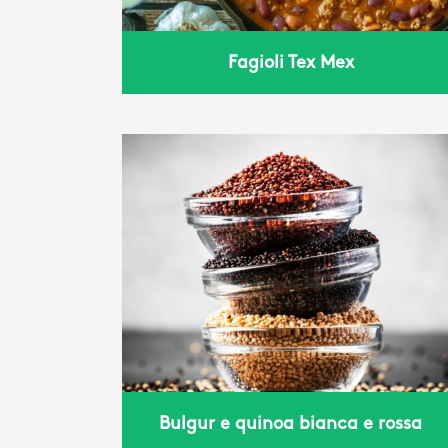
Fagioli Tex Mex
bianca e
Bulgur e quinoa bianca e rossa