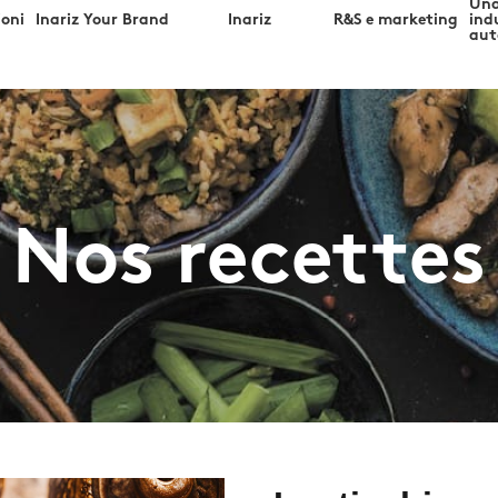
Una
ioni
Inariz Your Brand
Inariz
R&S e marketing
ind
aut
Nos recettes