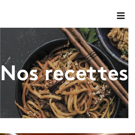
Skip
for:
to
content
Nos recettes