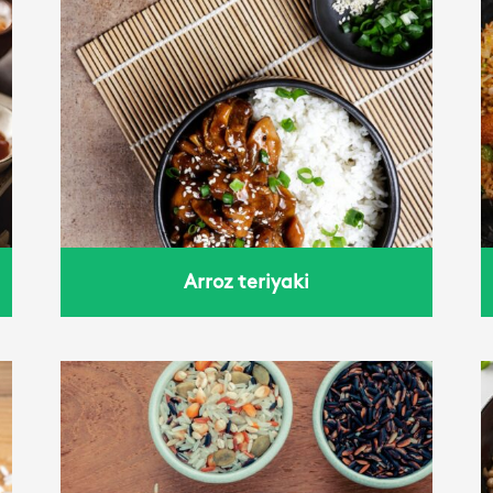
arroz salteado
Arroz teriyaki
Trigo con tomate y