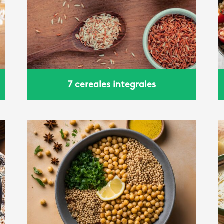
albahaca
7 cereales integrales
Bessara