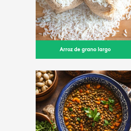
 largo
7 cereales integrales
Arroz de grano largo
oquíes
Power bowl