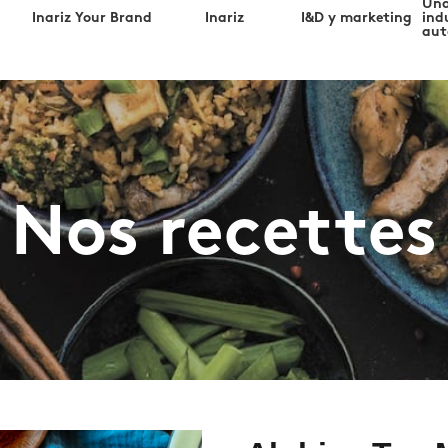
Una
Inariz Your Brand
Inariz
I&D y marketing
ind
aut
Nos recettes