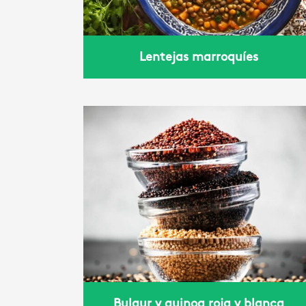
Lentejas marroquíes
 roja y
Bulgur y quinoa roja y blanca