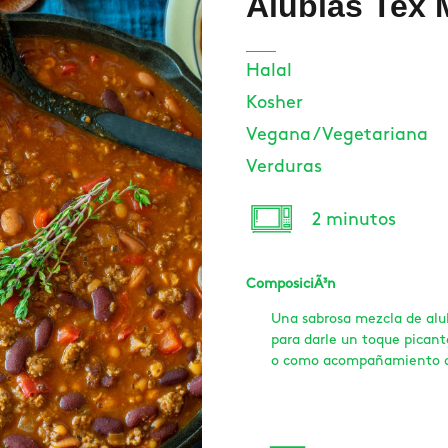
Alubias Tex 
Halal
Kosher
Vegana / Vegetariana
Verduras
2 minutos
ComposiciÃ³n
Una sabrosa mezcla de alu
para darle un toque picant
o como acompañamiento de 