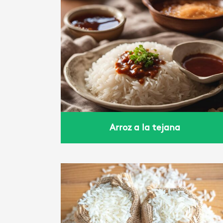
jana
Arroz teriyaki
Arroz a la tejana