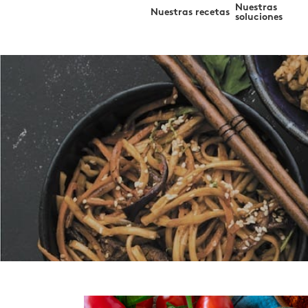
Search
Skip
Nuestras
Nuestras recetas
for:
soluciones
to
content