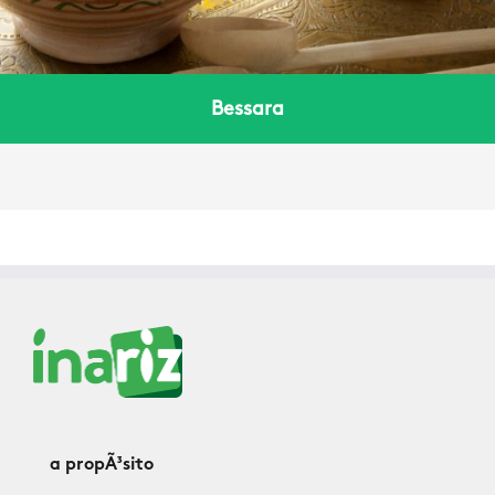
Bessara
a propÃ³sito