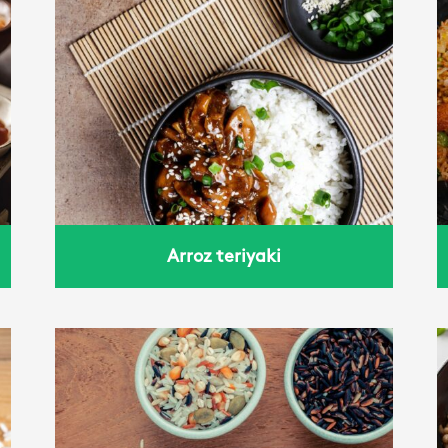
arroz salteado
Arroz teriyaki
Trigo con tomate y