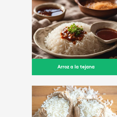
jana
Arroz teriyaki
Arroz a la tejana