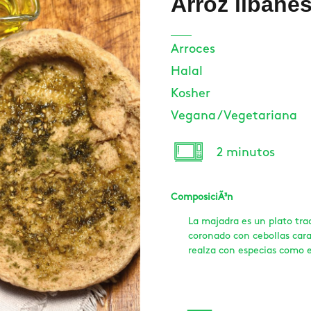
Arroz libané
Arroces
Halal
Kosher
Vegana / Vegetariana
2 minutos
ComposiciÃ³n
La majadra es un plato trad
coronado con cebollas cara
realza con especias como e