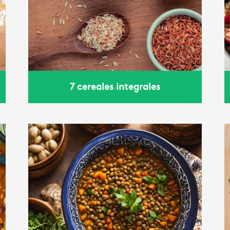
albahaca
7 cereales integrales
Power bowl