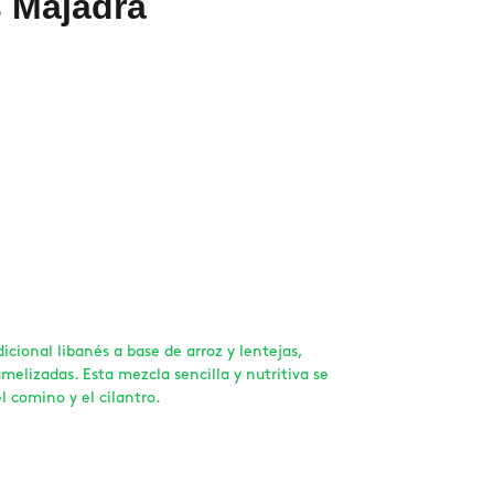
s Majadra
icional libanés a base de arroz y lentejas,
melizadas. Esta mezcla sencilla y nutritiva se
l comino y el cilantro.