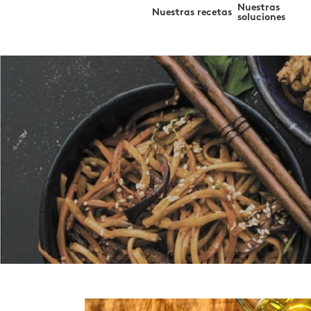
Search
Skip
Nuestras
Nuestras recetas
for:
soluciones
to
content