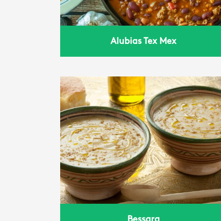
Alubias Tex Mex
Bessara