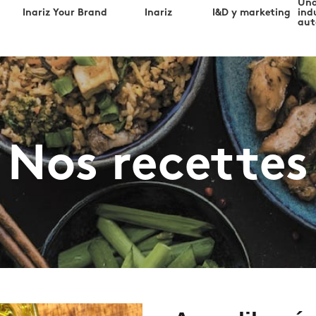
Una
Inariz Your Brand
Inariz
I&D y marketing
ind
aut
Nos recettes