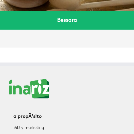
Bessara
a propÃ³sito
I&D y marketing