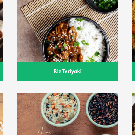
Riz sauté
Riz Teriyaki
Blé à la tomate et au