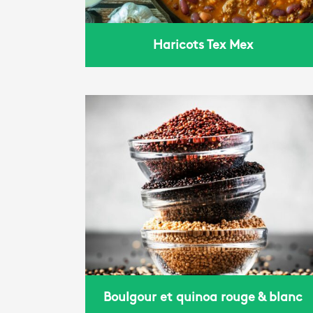
Haricots Tex Mex
oa rouge
Boulgour et quinoa rouge & blanc