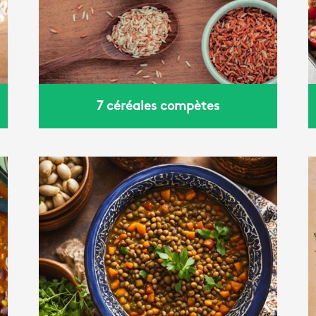
basilic
7 céréales compètes
e
Power bowl