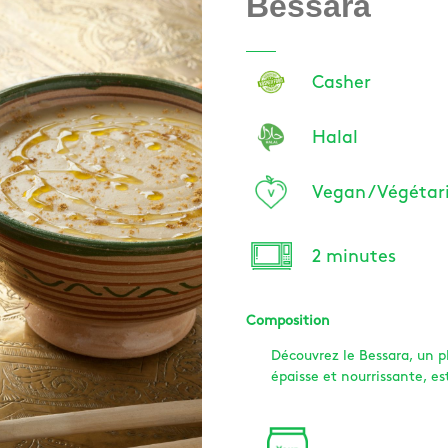
Bessara
Casher
Halal
Vegan / Végétar
2 minutes
Composition
Découvrez le Bessara, un p
épaisse et nourrissante, es