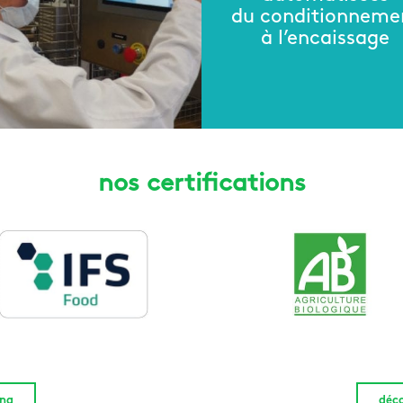
du conditionneme
à l’encaissage
nos certifications
ing
déco