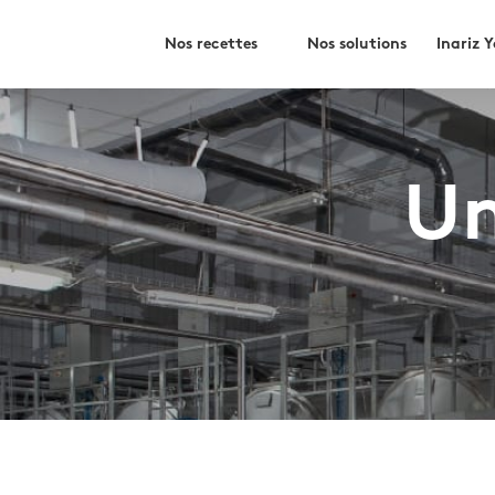
Skip
Rechercher
to
Nos recettes
Nos solutions
Inariz 
content
Un