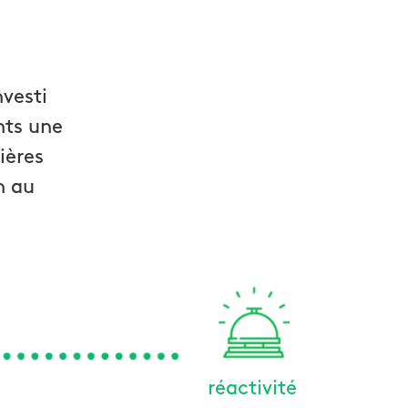
nvesti
nts une
ières
n au
réactivité