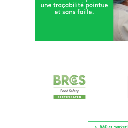
une traçabilité pointue
et sans faille.
R&D et market