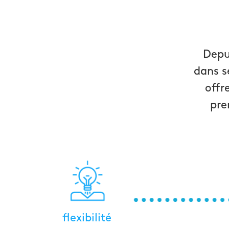
Depui
dans s
offr
pre
flexibilité