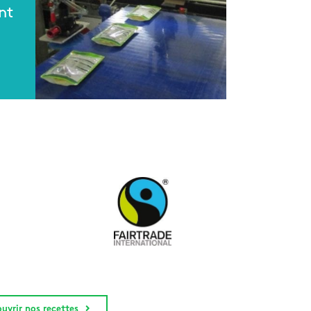
nt
uvrir nos recettes