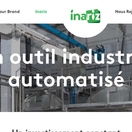
Your Brand
Inariz
Nous Re
 outil industr
automatisé