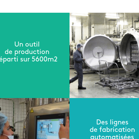
Un outil
de production
éparti sur 5600m2
Des lignes
de fabrication
automatisées