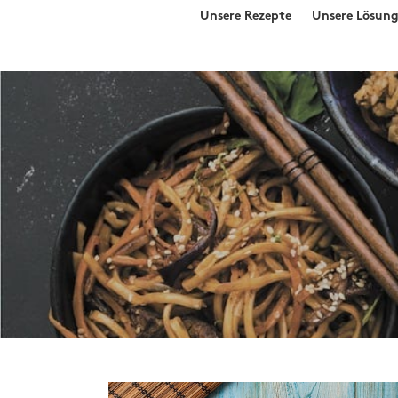
Search
Skip
Unsere Rezepte
Unsere Lösun
for:
to
content