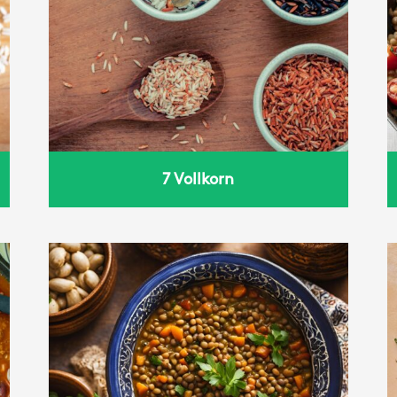
Weizen mit Tomate und
Basilikum
7 Vollkorn
he
Power bowl