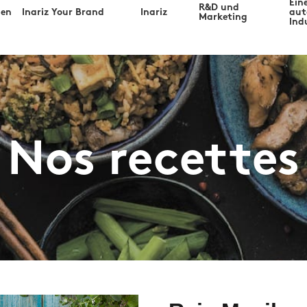
Ein
R&D und
gen
Inariz Your Brand
Inariz
aut
Marketing
Ind
Nos recettes